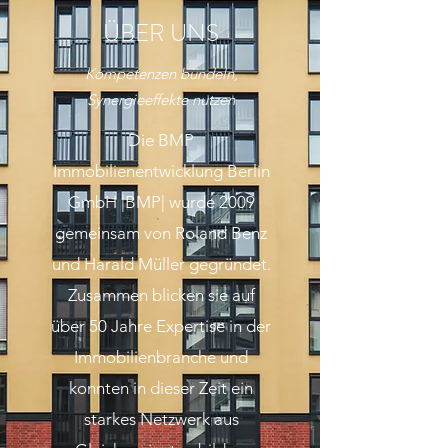
ÜBER UNS
Kompetenzen bündeln,
Synergieeffekte nutzen
Die BMP
Immobilienentwicklung Berlin
GmbH |BMP| wurde 2009
gemeinsam von Roland Benz
und Harald Müller gegründet.
Zusammen blicken sie auf
über 50 Jahre Expertise in der
Immobilienbranche und
konnten in dieser Zeit ein
starkes Netzwerk aus