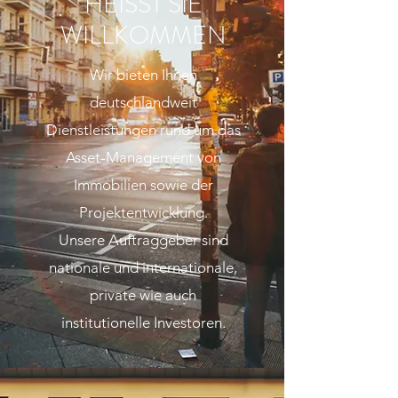
HEISST SIE
WILLKOMMEN
Wir bieten Ihnen
deutschlandweit
Dienstleistungen rund um das
Asset-Management von
Immobilien sowie der
Projektentwicklung.
Unsere Auftraggeber sind
nationale und internationale,
private wie auch
institutionelle Investoren.